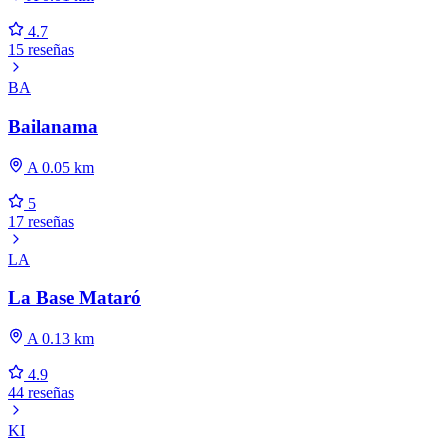
4.7
15 reseñas
BA
Bailanama
A 0.05 km
5
17 reseñas
LA
La Base Mataró
A 0.13 km
4.9
44 reseñas
KI