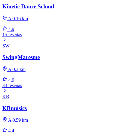
Kinetic Dance School
A 0.16 km
4.9
15 reseñas
SW
SwingMaresme
A 0.3 km
4.9
33 reseñas
KB
KBmúsics
A 0.59 km
4.4