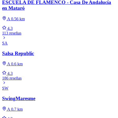
ESCUELA DE FLAMENCO - Casa De Andalucía
en Mataró
A 0.56 km
4.3
113 reseñas
SA
Salsa Republic
A 0.6 km
4.3
186 reseñas
SW
SwingMaresme
A 0.7 km