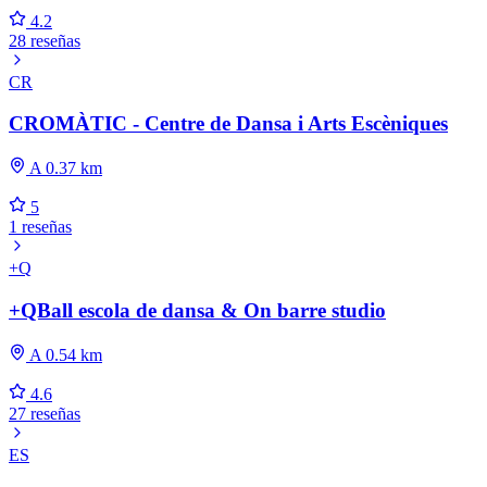
4.2
28 reseñas
CR
CROMÀTIC - Centre de Dansa i Arts Escèniques
A 0.37 km
5
1 reseñas
+Q
+QBall escola de dansa & On barre studio
A 0.54 km
4.6
27 reseñas
ES