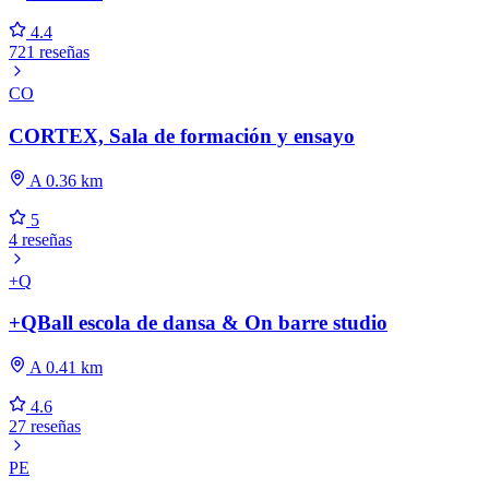
4.4
721 reseñas
CO
CORTEX, Sala de formación y ensayo
A 0.36 km
5
4 reseñas
+Q
+QBall escola de dansa & On barre studio
A 0.41 km
4.6
27 reseñas
PE