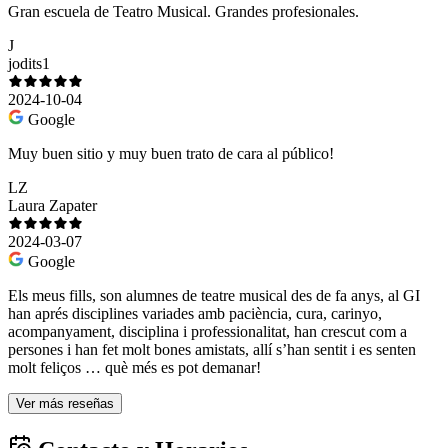
Gran escuela de Teatro Musical. Grandes profesionales.
J
jodits1
2024-10-04
Google
Muy buen sitio y muy buen trato de cara al público!
LZ
Laura Zapater
2024-03-07
Google
Els meus fills, son alumnes de teatre musical des de fa anys, al GI
han aprés disciplines variades amb paciència, cura, carinyo,
acompanyament, disciplina i professionalitat, han crescut com a
persones i han fet molt bones amistats, allí s’han sentit i es senten
molt feliços … què més es pot demanar!
Ver más reseñas