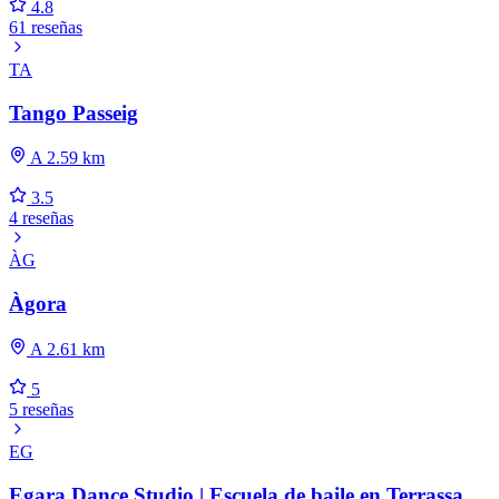
4.8
61 reseñas
TA
Tango Passeig
A 2.59 km
3.5
4 reseñas
ÀG
Àgora
A 2.61 km
5
5 reseñas
EG
Egara Dance Studio | Escuela de baile en Terrassa