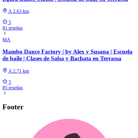
A 2.63 km
5
81 reseñas
MA
Mambo Dance Factory | by Alex y Susana | Escuela
de baile | Clases de Salsa y Bachata en Terrassa
A 2.71 km
5
85 reseñas
Footer