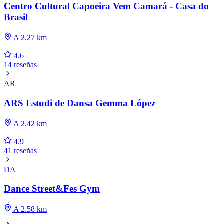
Centro Cultural Capoeira Vem Camará - Casa do
Brasil
A 2.27 km
4.6
14 reseñas
AR
ARS Estudi de Dansa Gemma López
A 2.42 km
4.9
41 reseñas
DA
Dance Street&Fes Gym
A 2.58 km