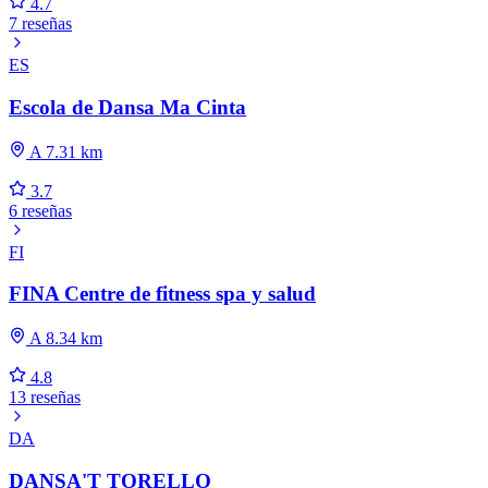
4.7
7 reseñas
ES
Escola de Dansa Ma Cinta
A 7.31 km
3.7
6 reseñas
FI
FINA Centre de fitness spa y salud
A 8.34 km
4.8
13 reseñas
DA
DANSA'T TORELLO