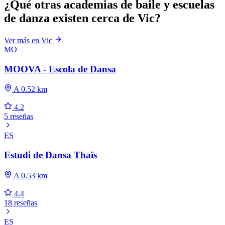
¿Qué otras academias de baile y escuelas
de danza existen cerca de Vic?
Ver más en Vic
MO
MOOVA - Escola de Dansa
A 0.52 km
4.2
5 reseñas
ES
Estudi de Dansa Thaïs
A 0.53 km
4.4
18 reseñas
ES