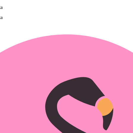
za
za